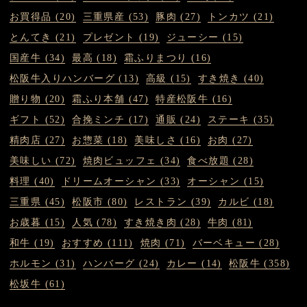
お買得品 (20)
三重県産 (53)
豚肉 (27)
トンカツ (21)
とんてき (21)
プレゼント (19)
ジューシー (15)
国産牛 (34)
最高 (18)
霜ふりまつり (16)
松阪牛入りハンバーグ (13)
高級 (15)
すき焼き (40)
贈り物 (20)
霜ふり本舗 (47)
特産松阪牛 (16)
ギフト (52)
合挽ミンチ (17)
通販 (24)
ステーキ (35)
精肉店 (27)
お惣菜 (18)
美味しさ (16)
お肉 (27)
美味しい (72)
焼肉ビュッフェ (34)
食べ放題 (28)
料理 (40)
ドリームオーシャン (33)
オーシャン (15)
三重県 (45)
松阪市 (80)
レストラン (39)
カルビ (18)
お歳暮 (15)
人気 (78)
すき焼き肉 (28)
牛肉 (81)
和牛 (19)
おすすめ (111)
焼肉 (71)
バーベキュー (28)
ホルモン (31)
ハンバーグ (24)
カレー (14)
松阪牛 (358)
松坂牛 (61)