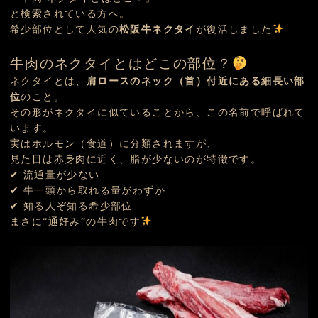
と検索されている方へ。
希少部位として人気の
松阪牛ネクタイ
が復活しました
牛肉のネクタイとはどこの部位？
ネクタイとは、
肩ロースのネック（首）付近にある細長い部
位
のこと。
その形がネクタイに似ていることから、この名前で呼ばれて
います。
実はホルモン（食道）に分類されますが、
見た目は赤身肉に近く、脂が少ないのが特徴です。
✔ 流通量が少ない
✔ 牛一頭から取れる量がわずか
✔ 知る人ぞ知る希少部位
まさに“通好み”の牛肉です