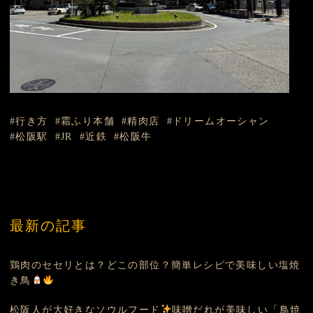
行き方
霜ふり本舗
精肉店
ドリームオーシャン
松阪駅
JR
近鉄
松阪牛
最新の記事
鶏肉のセセリとは？どこの部位？簡単レシピで美味しい塩焼
き鳥
松阪人が大好きなソウルフード
味噌だれが美味しい「鳥焼