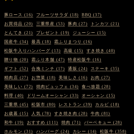
豚ロース (16)
フルーツサラダ (18)
BBQ (37)
お買得品 (20)
三重県産 (53)
豚肉 (27)
トンカツ (21)
とんてき (21)
プレゼント (19)
ジューシー (15)
国産牛 (34)
最高 (18)
霜ふりまつり (16)
松阪牛入りハンバーグ (13)
高級 (15)
すき焼き (40)
贈り物 (20)
霜ふり本舗 (47)
特産松阪牛 (16)
ギフト (52)
合挽ミンチ (17)
通販 (24)
ステーキ (35)
精肉店 (27)
お惣菜 (18)
美味しさ (16)
お肉 (27)
美味しい (72)
焼肉ビュッフェ (34)
食べ放題 (28)
料理 (40)
ドリームオーシャン (33)
オーシャン (15)
三重県 (45)
松阪市 (80)
レストラン (39)
カルビ (18)
お歳暮 (15)
人気 (78)
すき焼き肉 (28)
牛肉 (81)
和牛 (19)
おすすめ (111)
焼肉 (71)
バーベキュー (28)
ホルモン (31)
ハンバーグ (24)
カレー (14)
松阪牛 (358)