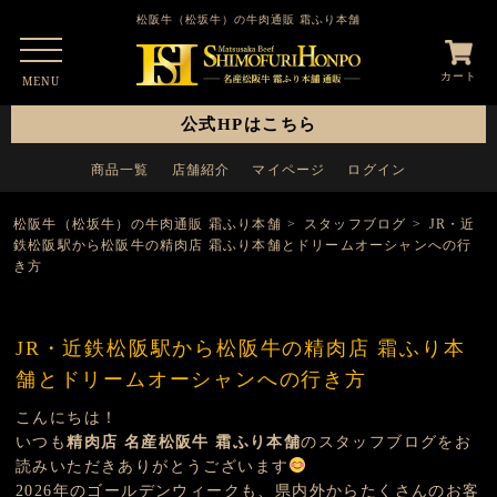
松阪牛（松坂牛）の牛肉通販 霜ふり本舗
カート
MENU
公式HPはこちら
商品一覧
店舗紹介
マイページ
ログイン
松阪牛（松坂牛）の牛肉通販 霜ふり本舗
>
スタッフブログ
>
JR・近
鉄松阪駅から松阪牛の精肉店 霜ふり本舗とドリームオーシャンへの行
き方
JR・近鉄松阪駅から松阪牛の精肉店 霜ふり本
舗とドリームオーシャンへの行き方
こんにちは！
いつも
精肉店 名産松阪牛 霜ふり本舗
のスタッフブログをお
読みいただきありがとうございます
2026年のゴールデンウィークも、県内外からたくさんのお客