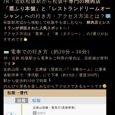
JR・近鉄松阪駅から松阪牛
専門の精肉店
「霜ふり本舗」と
「
レストランドリームオー
シャン
」
へ
の行き方・アクセス方法とは？
松阪駅周辺から移動して松阪牛を楽しむなら、
精肉店とレス
トランが併設された人気スポット
へ！
アクセス方法は「電車」と「車（タクシー）」の2通りがお
すすめです
電車での行き方（約20分～30分）
JR・近鉄 松阪駅から電車をご利用の場合は、近鉄線が便利
です
近鉄山田・鳥羽・志摩線（賢島行／7・8番ホーム）に乗車
各駅停車で「漕代駅」にて下車（約10分／運賃300円）
駅から徒歩約10分で到着
のんびり景色を楽しみながらアクセスできるルートです