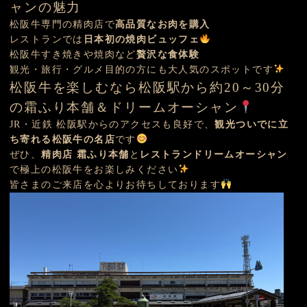
ャンの魅力
松阪牛専門の精肉店で
高品質なお肉を購入
レストランでは
日本初の焼肉ビュッフェ
松阪牛すき焼きや焼肉など
贅沢な食体験
観光・旅行・グルメ目的の方にも大人気のスポットです
松阪牛を楽しむなら松阪駅から約20～30分
の霜ふり本舗＆ドリームオーシャン
JR・近鉄 松阪駅からのアクセスも良好で、
観光ついでに立
ち寄れる松阪牛の名店
です
ぜひ、
精肉店 霜ふり本舗
と
レストランドリームオーシャン
で極上の松阪牛をお楽しみください
皆さまのご来店を心よりお待ちしております