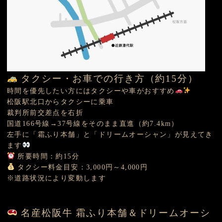
タクシー・お車での行き方（約15分）
時間を優先したい方にはタクシーや車がおすすめ
松阪駅北口からタクシーに乗車
裁判所前交差点を右折
国道166号線→37号線をそのまま直進（約7.4km）
左手に「霜ふり本舗」と「ドリームオーシャン」が見えてき
ます
所要時間：約15分
タクシー料金目安：3,000円～4,000円
※道路状況により変動します
名産松阪牛 霜ふり本舗＆ドリームオーシ