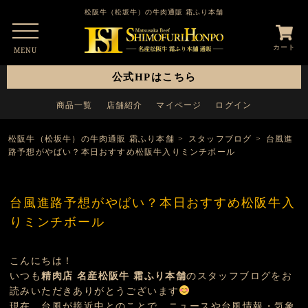
松阪牛（松坂牛）の牛肉通販 霜ふり本舗
カート
MENU
公式HPはこちら
商品一覧
店舗紹介
マイページ
ログイン
松阪牛（松坂牛）の牛肉通販 霜ふり本舗
>
スタッフブログ
>
台風進
路予想がやばい？本日おすすめ松阪牛入りミンチボール
台風進路予想がやばい？本日おすすめ松阪牛入
りミンチボール
こんにちは！
いつも
精肉店 名産松阪牛 霜ふり本舗
のスタッフブログをお
読みいただきありがとうございます
現在、台風が接近中とのことで、ニュースや台風情報・気象