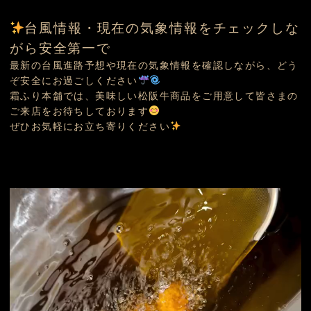
台風情報・現在の気象情報をチェックしな
がら安全第一で
最新の台風進路予想や現在の気象情報を確認しながら、どう
ぞ安全にお過ごしください
霜ふり本舗では、美味しい松阪牛商品をご用意して皆さまの
ご来店をお待ちしております
ぜひお気軽にお立ち寄りください
動
画
プ
レ
ー
ヤ
ー