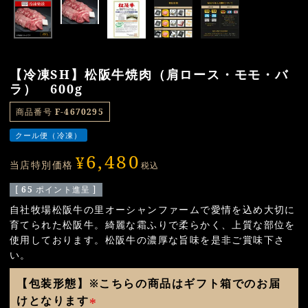
【冷凍SH】松阪牛焼肉（肩ロース・モモ・バ
ラ） 600g
商品番号
F-4670295
クール便（冷凍）
6,480
¥
当店特別価格
税込
[
65
ポイント進呈 ]
自社牧場松阪牛の里オーシャンファームで愛情を込め大切に
育てられた松阪牛。綺麗な霜ふりで柔らかく、上質な部位を
使用しております。松阪牛の濃厚な旨味を是非ご賞味下さ
い。
【包装形態】※こちらの商品はギフト箱でのお届
けとなります