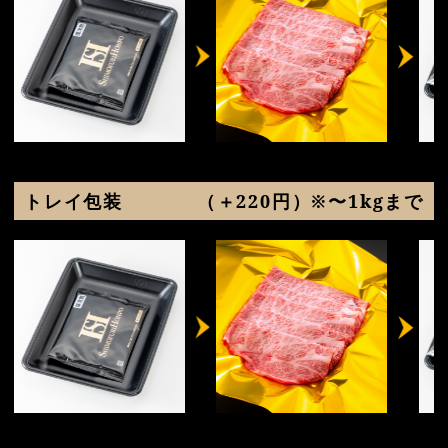
トレイ包装
（＋220円）※〜1kgまで