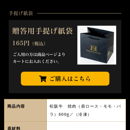
商品内容
松阪牛 焼肉（肩ロース・モモ・バ
ラ）600g／（冷凍）
原材料