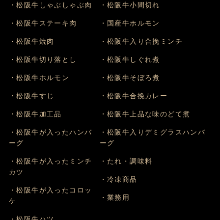
・松阪牛しゃぶしゃぶ肉
・松阪牛小間切れ
・松阪牛ステーキ肉
・国産牛ホルモン
・松阪牛焼肉
・松阪牛入り合挽ミンチ
・松阪牛切り落とし
・松阪牛しぐれ煮
・松阪牛ホルモン
・松阪牛そぼろ煮
・松阪牛すじ
・松阪牛合挽カレー
・松阪牛加工品
・松阪牛上品な味のどて煮
・松阪牛が入ったハンバ
・松阪牛入りデミグラスハンバ
ーグ
ーグ
・松阪牛が入ったミンチ
・たれ・調味料
カツ
・冷凍商品
・松阪牛が入ったコロッ
・業務用
ケ
・松阪牛ハツ