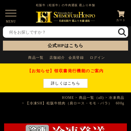
松阪牛（松坂牛）の牛肉通販 霜ふり本舗
カート
MENU
公式HPはこちら
商品一覧
店舗紹介
会員登録
ログイン
【お知らせ】領収書発行機能のご案内
詳しくはこちら
HOME
商品一覧（all)
冷凍商品
【冷凍SH】松阪牛焼肉（肩ロース・モモ・バラ） 600g