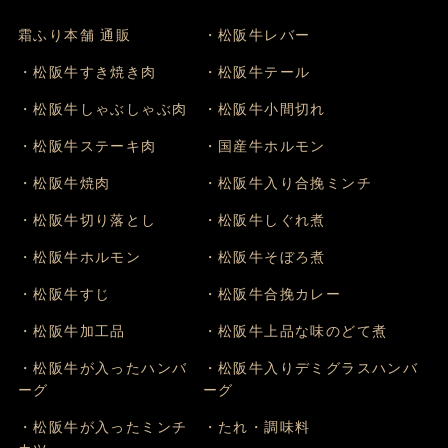
霜ふり本舗 通販
・松阪牛レバー
・松阪牛すき焼き肉
・松阪牛テール
・松阪牛しゃぶしゃぶ肉
・松阪牛小間切れ
・松阪牛ステーキ肉
・国産牛ホルモン
・松阪牛焼肉
・松阪牛入り合挽ミンチ
・松阪牛切り落とし
・松阪牛しぐれ煮
・松阪牛ホルモン
・松阪牛そぼろ煮
・松阪牛すじ
・松阪牛合挽カレー
・松阪牛加工品
・松阪牛上品な味のどて煮
・松阪牛が入ったハンバ
・松阪牛入りデミグラスハンバ
ーグ
ーグ
・松阪牛が入ったミンチ
・たれ・調味料