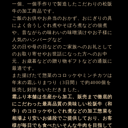
一個、一個手作りで製造したこだわりの松阪
牛の加工商品です。
ご飯のお供やお弁当のおかず、おにぎりの具
によく合うしぐれ煮やそぼろ煮などの佃煮
や、昔ながらの味わいの味噌漬けやお子様に
人気のハンバーグなど
父の日や母の日などのご家族へのお礼として
のお取り寄せやお世話になった方へのお中
元、お歳暮などの贈り物ギフトなどの通販に
最適です。
また揚げたて惣菜のコロッケやミンチカツは
年末の霜ふりまつり（3日間）で約4000個を
販売し好評をいただきました。
霜ふり本舗は生産から加工、販売まで徹底的
にこだわった最高品質の美味しい松阪牛（和
牛）のコロッケやしぐれ煮などの加工惣菜を
相場より安いお値段でご提供しており、お客
様が毎日でも食べたいそんな牛肉を目指して