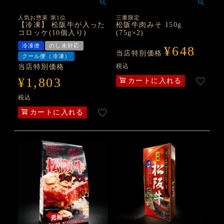
人気お惣菜 第1位
三重限定
【冷凍】 松阪牛が入った
松阪牛肉みそ 150g
コロッケ(10個入り)
(75g×2)
冷凍便
のし未対応
¥
648
当店特別価格
クール便（冷凍）
税込
当店特別価格
¥
1,803
カートに入れる
税込
カートに入れる