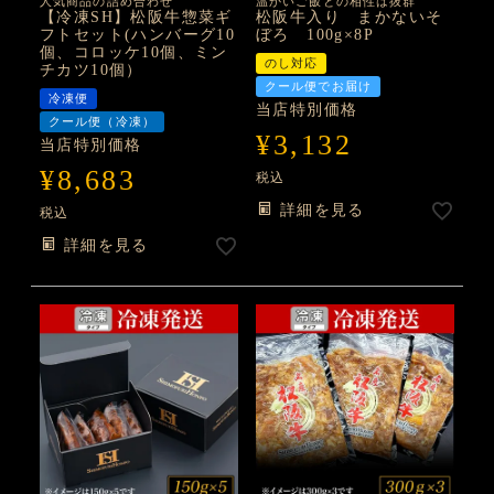
人気商品の詰め合わせ
温かいご飯との相性は抜群
【冷凍SH】松阪牛惣菜ギ
松阪牛入り まかないそ
フトセット(ハンバーグ10
ぼろ 100g×8P
個、コロッケ10個、ミン
のし対応
チカツ10個）
クール便でお届け
冷凍便
当店特別価格
クール便（冷凍）
¥
3,132
当店特別価格
¥
8,683
税込
詳細を見る
税込
詳細を見る