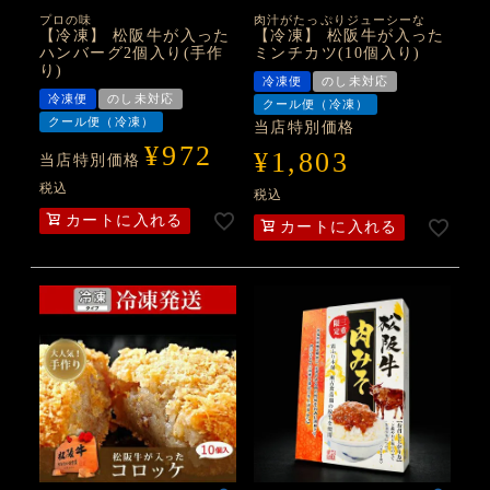
プロの味
肉汁がたっぷりジューシーな
【冷凍】 松阪牛が入った
【冷凍】 松阪牛が入った
ハンバーグ2個入り(手作
ミンチカツ(10個入り)
り)
冷凍便
のし未対応
冷凍便
のし未対応
クール便（冷凍）
クール便（冷凍）
当店特別価格
¥
972
¥
1,803
当店特別価格
税込
税込
カートに入れる
カートに入れる