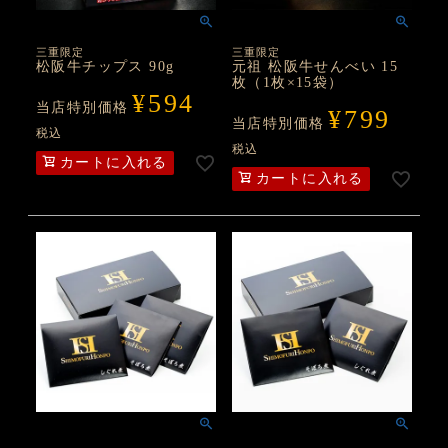
三重限定
三重限定
松阪牛チップス 90g
元祖 松阪牛せんべい 15
枚（1枚×15袋）
¥
594
当店特別価格
¥
799
当店特別価格
税込
税込
カートに入れる
カートに入れる