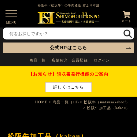
松阪牛（松坂牛）の牛肉通販 霜ふり本舗
カート
MENU
公式HPはこちら
商品一覧
店舗紹介
会員登録
ログイン
【お知らせ】領収書発行機能のご案内
詳しくはこちら
HOME
商品一覧（all)
松阪牛（matsusakabeef）
松阪牛加工品（kakou）
松阪牛加工品（kakou）