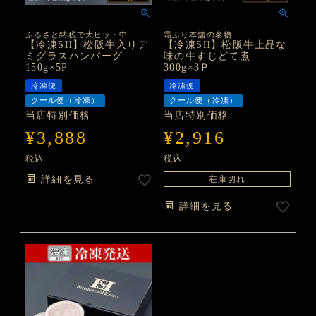
ふるさと納税で大ヒット中
霜ふり本舗の名物
【冷凍SH】松阪牛入りデ
【冷凍SH】松阪牛上品な
ミグラスハンバーグ
味の牛すじどて煮
150g×5P
300g×3Ｐ
冷凍便
冷凍便
クール便（冷凍）
クール便（冷凍）
当店特別価格
当店特別価格
¥
3,888
¥
2,916
税込
税込
詳細を見る
在庫切れ
詳細を見る