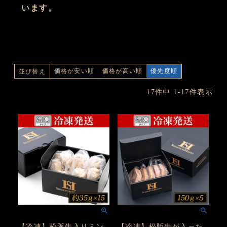
います。
価格が安い順
価格が高い順
優先度順
並び替え
17
件中
1
-
17
件表示
【冷凍】松阪牛入りミン
【冷凍】松阪牛が入った