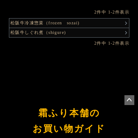
2
件中
1
-
2
件表示
松阪牛冷凍惣菜（frozen sozai)
松阪牛しぐれ煮（shigure)
2
件中
1
-
2
件表示
ペー
霜ふり本舗の
ジト
ップ
お買い物ガイド
へ