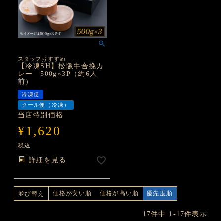
スタッフおすすめ
【冷凍SH】松阪牛合挽カ
レー 500g×3P（約6人
前）
冷凍便
クール便（冷凍）
当店特別価格
¥
1,620
税込
詳細を見る
価格が安い順
価格が高い順
優先度順
並び替え
17
件中
1
-
17
件表示