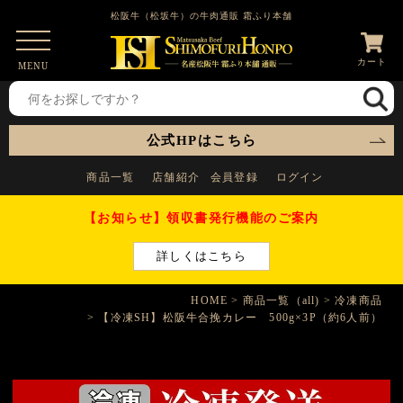
松阪牛（松坂牛）の牛肉通販 霜ふり本舗
カート
MENU
公式HPはこちら
商品一覧
店舗紹介
会員登録
ログイン
【お知らせ】領収書発行機能のご案内
詳しくはこちら
HOME
商品一覧（all)
冷凍商品
【冷凍SH】松阪牛合挽カレー 500g×3P（約6人前）