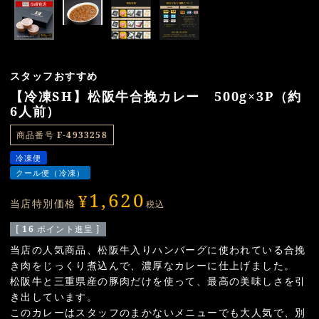
スタッフおすすめ
【冷凍SH】松阪牛合挽カレー 500g×3P（約
6人前）
商品番号
F-4933258
冷凍便
クール便（冷凍）
1,620
¥
当店特別価格
税込
[
16
ポイント進呈 ]
当店の人気商品、松阪牛入りハンバーグに使われている合挽
き肉をじっくり煮込んで、濃厚なカレーに仕上げました。
松阪牛と三重県産の豚肉だけを使って、最高の美味しさを引
き出しています。
このカレーはスタッフのまかないメニューでも大人気で、別