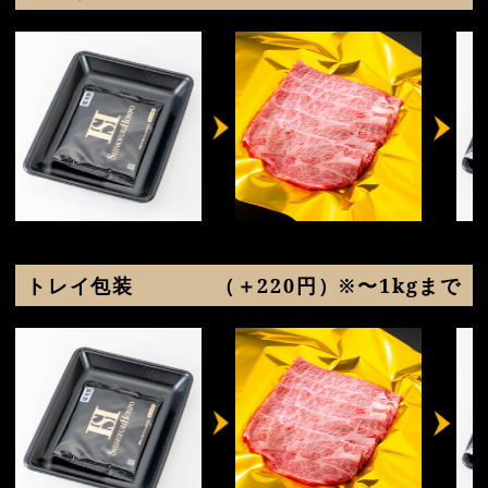
トレイ包装
（＋220円）※〜1kgまで