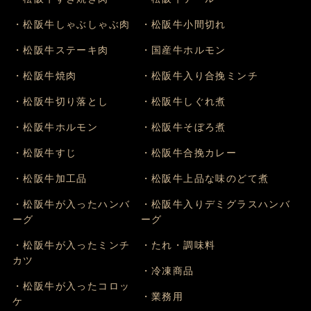
・松阪牛しゃぶしゃぶ肉
・松阪牛小間切れ
・松阪牛ステーキ肉
・国産牛ホルモン
・松阪牛焼肉
・松阪牛入り合挽ミンチ
・松阪牛切り落とし
・松阪牛しぐれ煮
・松阪牛ホルモン
・松阪牛そぼろ煮
・松阪牛すじ
・松阪牛合挽カレー
・松阪牛加工品
・松阪牛上品な味のどて煮
・松阪牛が入ったハンバ
・松阪牛入りデミグラスハンバ
ーグ
ーグ
・松阪牛が入ったミンチ
・たれ・調味料
カツ
・冷凍商品
・松阪牛が入ったコロッ
・業務用
ケ