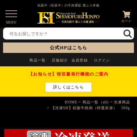
松阪牛（松坂牛）の牛肉通販 霜ふり本舗
カート
MENU
公式HPはこちら
商品一覧
店舗紹介
会員登録
ログイン
【お知らせ】領収書発行機能のご案内
詳しくはこちら
HOME
商品一覧（all)
冷凍商品
【冷凍SH】松阪牛焼肉（特選赤身） 500g