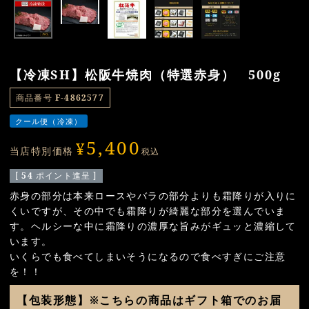
【冷凍SH】松阪牛焼肉（特選赤身） 500g
商品番号
F-4862577
クール便（冷凍）
5,400
¥
当店特別価格
税込
[
54
ポイント進呈 ]
赤身の部分は本来ロースやバラの部分よりも霜降りが入りに
くいですが、その中でも霜降りが綺麗な部分を選んでいま
す。ヘルシーな中に霜降りの濃厚な旨みがギュッと濃縮して
います。
いくらでも食べてしまいそうになるので食べすぎにご注意
を！！
【包装形態】※こちらの商品はギフト箱でのお届