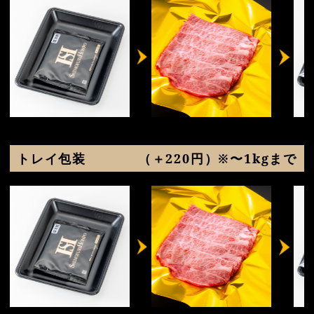
トレイ包装
（＋220円）※〜1kgまで