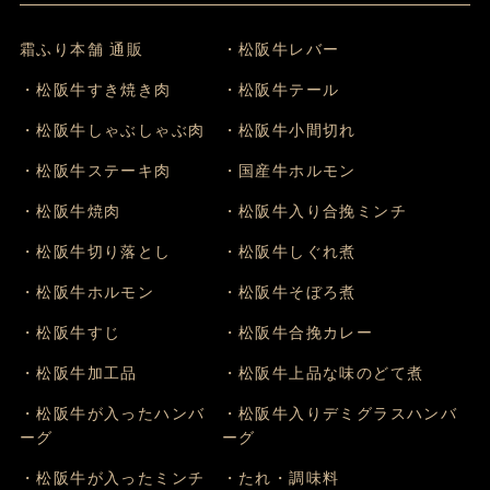
霜ふり本舗 通販
・松阪牛レバー
・松阪牛すき焼き肉
・松阪牛テール
・松阪牛しゃぶしゃぶ肉
・松阪牛小間切れ
・松阪牛ステーキ肉
・国産牛ホルモン
・松阪牛焼肉
・松阪牛入り合挽ミンチ
・松阪牛切り落とし
・松阪牛しぐれ煮
・松阪牛ホルモン
・松阪牛そぼろ煮
・松阪牛すじ
・松阪牛合挽カレー
・松阪牛加工品
・松阪牛上品な味のどて煮
・松阪牛が入ったハンバ
・松阪牛入りデミグラスハンバ
ーグ
ーグ
・松阪牛が入ったミンチ
・たれ・調味料