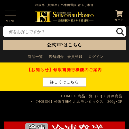
松阪牛（松坂牛）の牛肉通販 霜ふり本舗
カート
MENU
公式HPはこちら
商品一覧
店舗紹介
会員登録
ログイン
【お知らせ】領収書発行機能のご案内
詳しくはこちら
HOME
商品一覧（all)
冷凍商品
【冷凍SH】松阪牛味付ホルモンミックス 300g×3P