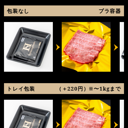
包装なし
プラ容器
トレイ包装
（＋220円）※〜1kgまで