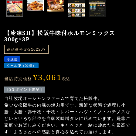
【冷凍SH】松阪牛味付ホルモンミックス
300g×3P
商品番号
F-5162557
冷凍便
クール便（冷凍）
3,061
¥
当店特別価格
税込
[
31
ポイント進呈 ]
自社牧場オーシャンファームで育てた松阪牛。
希少な松阪牛の内臓の焼肉用です。新鮮な状態で処理し小
腸・大腸・赤千枚・千枚・レバー・ハツ・ミノ・ハチノスな
どいろいろな部位を自家製味噌タレに絡めています。是非ご
家庭でお楽しみください。キャベツと一緒に炒めたら最高で
す！ふるさとへの感謝と真心を込めてお届けします。