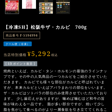
【冷凍SH】松阪牛ザ・カルビ 700g
商品番号
F-5594996
クール便（冷凍）
5,292
¥
当店特別価格
税込
[
53
ポイント進呈 ]
焼肉といえば、カルビ・タン・ホルモンの最強のラインナッ
プです。その中の人気商品の一つカルビをご紹介させていた
だきます。 カルビでも様々な部位がカルビと呼ばれていま
すが、本来カルビといえばアバラまわりの部位をいいます。
ザ・カルビはソトバラの部位のみ使用させていただいており
ます。 少し歯応えがありますが、噛めば噛むほど和牛の旨
味が味わえる一品です。 脂が多い部分ですが、焼いて少し
脂を焦がして食べるのがより一層食欲を引き立ててくれるこ