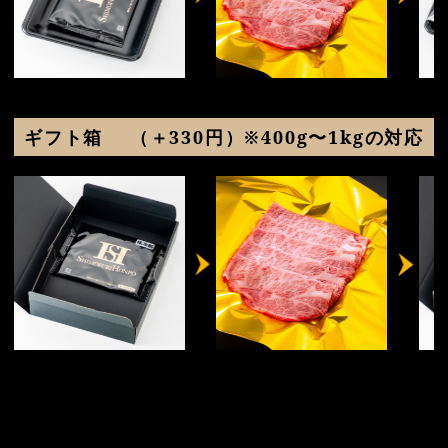
ギフト箱
（＋330円）※400g〜1kgの対応