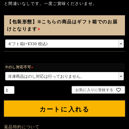
と間違いなしです。一度ご賞味くださいませ。
【包装形態】※こちらの商品はギフト箱でのお届
けとなります
(
必
須
)
※のし対応不可
(
必
須
お気に入りに登録する
)
カートに入れる
返品特約について