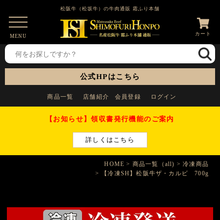
松阪牛（松坂牛）の牛肉通販 霜ふり本舗
カート
MENU
公式HPはこちら
商品一覧
店舗紹介
会員登録
ログイン
【お知らせ】領収書発行機能のご案内
詳しくはこちら
HOME
商品一覧（all)
冷凍商品
【冷凍SH】松阪牛ザ・カルビ 700g