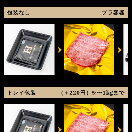
包装なし
プラ容器
トレイ包装
（＋220円）※〜1kgまで