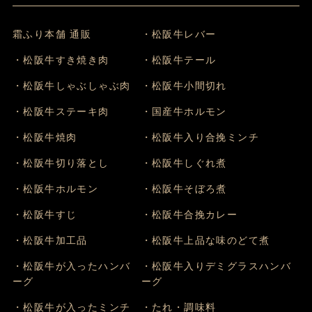
霜ふり本舗 通販
・松阪牛レバー
・松阪牛すき焼き肉
・松阪牛テール
・松阪牛しゃぶしゃぶ肉
・松阪牛小間切れ
・松阪牛ステーキ肉
・国産牛ホルモン
・松阪牛焼肉
・松阪牛入り合挽ミンチ
・松阪牛切り落とし
・松阪牛しぐれ煮
・松阪牛ホルモン
・松阪牛そぼろ煮
・松阪牛すじ
・松阪牛合挽カレー
・松阪牛加工品
・松阪牛上品な味のどて煮
・松阪牛が入ったハンバ
・松阪牛入りデミグラスハンバ
ーグ
ーグ
・松阪牛が入ったミンチ
・たれ・調味料