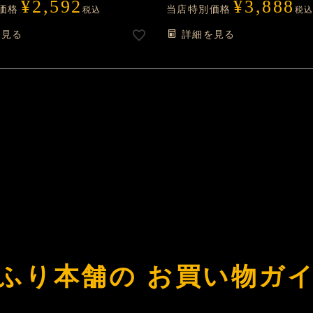
¥
2,592
¥
3,888
価格
当店特別価格
税込
税
を見る
詳細を見る
ふり本舗の
お買い物ガ