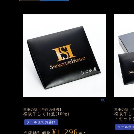
三重の味【牛肉の佃煮】
三重の味【
松阪牛しぐれ煮(100g)
松阪牛し
トセット(計
クール便でお届け
クール便
¥
1,296
当店特別価格
税込