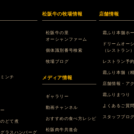
松阪牛の牧場情報
店舗情報
松阪牛の里
霜ふり本舗ホ
オーシャンファーム
ドリームオー
個体識別番号検索
（レストラン
れ
牧場ブログ
レストラン予
ン
霜ふり本舗（
挽ミンチ
メディア情報
店舗情報・ア
煮
霜ふりまつり
ギャラリー
煮
よくあるご質
動画チャンネル
レー
スタッフブロ
おすすめの食べ方レシピ
味のどて煮
松阪肉牛共進会
ミグラスハンバーグ