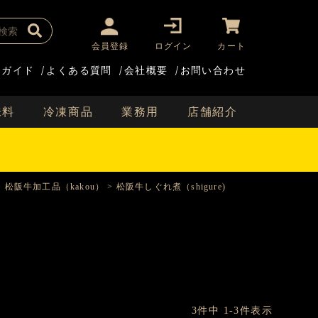
会員登録
ログイン
カート
用ガイド
/
よくある質問
/
会社概要
/
お問い合わせ
味料
冷凍商品
業務用
店舗紹介
松阪牛加工品（kakou）
松阪牛しぐれ煮（shigure)
3
件中
1
-
3
件表示