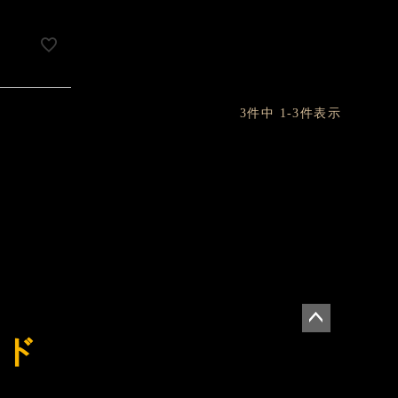
込
3
件中
1
-
3
件表示
イド
ペー
ジト
ップ