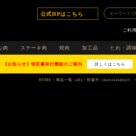
公式HPはこちら
ご利
ぶ肉
ステーキ肉
焼肉
加工品
たれ・調
【お知らせ】領収書発行機能のご案内
詳しくはこちら
HOME
商品一覧（all)
松阪牛（matsusakabeef）