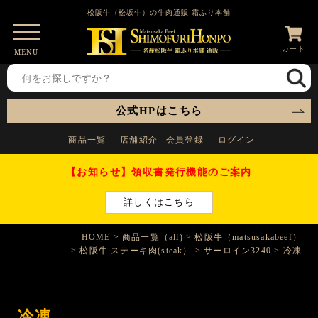
松阪牛（松坂牛）の牛肉通販 霜ふり本舗
カート
MENU
公式HPはこちら
商品一覧
店舗紹介
会員登録
ログイン
【お知らせ】領収書発行機能のご案内
詳しくはこちら
HOME
商品一覧（all)
松阪牛（matsusakabeef）
松阪牛 ステーキ肉(steak）
サーロイン3240
冷凍
冷凍