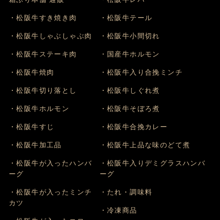
・松阪牛すき焼き肉
・松阪牛テール
・松阪牛しゃぶしゃぶ肉
・松阪牛小間切れ
・松阪牛ステーキ肉
・国産牛ホルモン
・松阪牛焼肉
・松阪牛入り合挽ミンチ
・松阪牛切り落とし
・松阪牛しぐれ煮
・松阪牛ホルモン
・松阪牛そぼろ煮
・松阪牛すじ
・松阪牛合挽カレー
・松阪牛加工品
・松阪牛上品な味のどて煮
・松阪牛が入ったハンバ
・松阪牛入りデミグラスハンバ
ーグ
ーグ
・松阪牛が入ったミンチ
・たれ・調味料
カツ
・冷凍商品