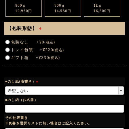
800ｇ
900ｇ
1kｇ
12,960円
14,580円
16,200円
【包装形態】
(
包装なし
+
¥
0
税込
必
トレイ包装
+
¥
220
税込
須
ギフト箱
+
¥
330
税込
)
■のし紙(表書き）
(
必
須
■のし紙（お名前）
)
その他表書き
※表書き選択リストに無い場合はご記入ください。