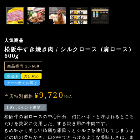
人気商品
松阪牛すき焼き肉 / シルクロース（肩ロース）
600g
商品番号
13-600
冷蔵便
のし対応
クール便でお届け
9,720
¥
当店特別価格
税込
[
97
ポイント進呈 ]
松阪牛の肩ロースの中心部分、俗にハネ下と呼ばれるところ
だけを贅沢に使用した、すき焼き用の牛肉です。
きめ細かく美しい綺麗な霜降りとシルクを連想してしまうほ
どの肉の柔らかさ、口の中でとろけるような美味しさは、ま