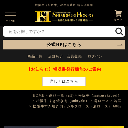
松阪牛（松坂牛）の牛肉通販 霜ふり本舗
カート
MENU
公式HPはこちら
商品一覧
店舗紹介
会員登録
ログイン
【お知らせ】領収書発行機能のご案内
詳しくはこちら
HOME
商品一覧（all)
松阪牛（matsusakabeef）
松阪牛 すき焼き肉（sukiyaki）
肩ロース
冷蔵
松阪牛すき焼き肉 / シルクロース（肩ロース） 600g