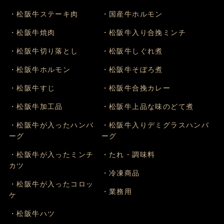
・松阪牛ステーキ肉
・国産牛ホルモン
・松阪牛焼肉
・松阪牛入り合挽ミンチ
・松阪牛切り落とし
・松阪牛しぐれ煮
・松阪牛ホルモン
・松阪牛そぼろ煮
・松阪牛すじ
・松阪牛合挽カレー
・松阪牛加工品
・松阪牛上品な味のどて煮
・松阪牛が入ったハンバ
・松阪牛入りデミグラスハンバ
ーグ
ーグ
・松阪牛が入ったミンチ
・たれ・調味料
カツ
・冷凍商品
・松阪牛が入ったコロッ
・業務用
ケ
・松阪牛ハツ