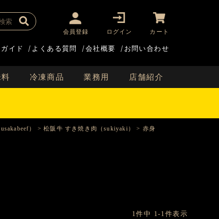
会員登録
ログイン
カート
用ガイド
/
よくある質問
/
会社概要
/
お問い合わせ
味料
冷凍商品
業務用
店舗紹介
sakabeef）
松阪牛 すき焼き肉（sukiyaki）
赤身
1
件中
1
-
1
件表示