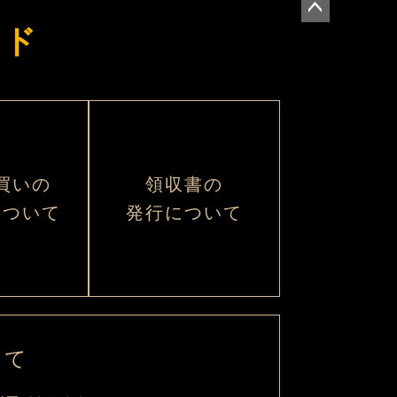
イド
ペー
ジト
ップ
へ
買いの
領収書の
について
発行について
いて