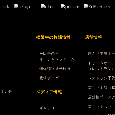
松阪牛の牧場情報
店舗情報
松阪牛の里
霜ふり本舗ホ
オーシャンファーム
ドリームオー
個体識別番号検索
（レストラン
れ
牧場ブログ
レストラン予
ン
霜ふり本舗（
挽ミンチ
メディア情報
店舗情報・ア
煮
霜ふりまつり
ギャラリー
煮