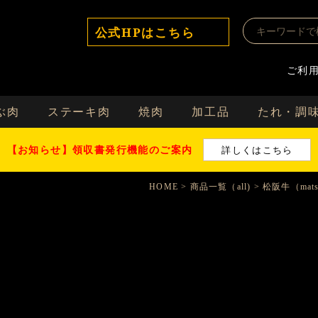
公式HPはこちら
ご利
ぶ肉
ステーキ肉
焼肉
加工品
たれ・調
【お知らせ】領収書発行機能のご案内
詳しくはこちら
HOME
商品一覧（all)
松阪牛（matsu