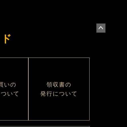
イド
ペー
ジト
ップ
へ
買いの
領収書の
について
発行について