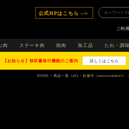
公式HPはこちら
ご利
ぶ肉
ステーキ肉
焼肉
加工品
たれ・調
【お知らせ】領収書発行機能のご案内
詳しくはこちら
HOME
商品一覧（all)
松阪牛（matsusakabeef）