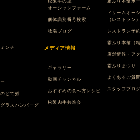
松阪牛の里
霜ふり本舗ホ
オーシャンファーム
ドリームオー
個体識別番号検索
（レストラン
れ
牧場ブログ
レストラン予
ン
霜ふり本舗（
挽ミンチ
メディア情報
店舗情報・ア
煮
霜ふりまつり
ギャラリー
煮
よくあるご質
動画チャンネル
レー
スタッフブロ
おすすめの食べ方レシピ
味のどて煮
松阪肉牛共進会
ミグラスハンバーグ