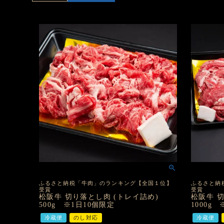
ふるさと納税「牛肉」のランキング【全国１位】
ふるさと納
受賞
受賞
松阪牛 切り落とし肉 (トレイ詰め)
松阪牛 
500g ※1日10個限定
1000g
冷蔵便
のし対応
冷蔵便