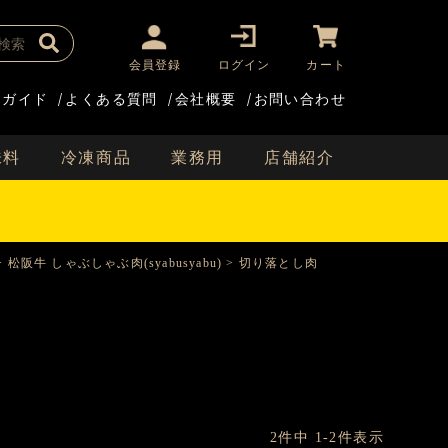
会員登録
ログイン
カート
用ガイド
/
よくある質問
/
会社概要
/
お問い合わせ
味料
冷凍商品
業務用
店舗紹介
松阪牛 しゃぶしゃぶ肉(syabusyabu)
切り落とし肉
2
件中
1
-
2
件表示