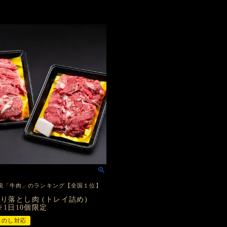
税「牛肉」のランキング【全国１位】
切り落とし肉 (トレイ詰め)
 ※1日10個限定
のし対応