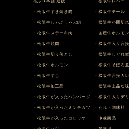
霜ふり本舗 通販
・松阪牛レバー
・松阪牛すき焼き肉
・松阪牛テール
・松阪牛しゃぶしゃぶ肉
・松阪牛小間切
・松阪牛ステーキ肉
・国産牛ホルモ
・松阪牛焼肉
・松阪牛入り合
・松阪牛切り落とし
・松阪牛しぐれ
・松阪牛ホルモン
・松阪牛そぼろ
・松阪牛すじ
・松阪牛合挽カ
・松阪牛加工品
・松阪牛上品な
・松阪牛が入ったハンバーグ
・松阪牛入りデ
・松阪牛が入ったミンチカツ
・たれ・調味料
・松阪牛が入ったコロッケ
・冷凍商品
・松阪牛ハツ
・業務用