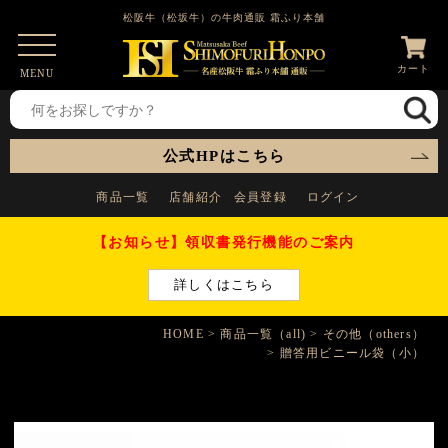
松阪牛（松坂牛）の牛肉通販 霜ふり本舗
カート
MENU
公式HPはこちら
商品一覧
店舗紹介
会員登録
ログイン
【お知らせ】領収書発行機能のご案内
詳しくはこちら
HOME
商品一覧（all)
その他（others）
贈答用ビニール袋（小）