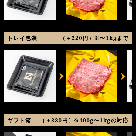
トレイ包装
（＋220円）※〜1kgまで
ギフト箱
（＋330円）※400g〜1kgの対応