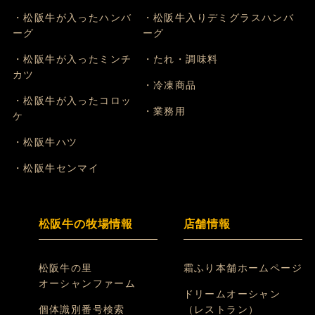
・松阪牛が入ったハンバ
・松阪牛入りデミグラスハンバ
ーグ
ーグ
・松阪牛が入ったミンチ
・たれ・調味料
カツ
・冷凍商品
・松阪牛が入ったコロッ
・業務用
ケ
・松阪牛ハツ
・松阪牛センマイ
松阪牛の牧場情報
店舗情報
松阪牛の里
霜ふり本舗ホームページ
オーシャンファーム
ドリームオーシャン
個体識別番号検索
（レストラン）