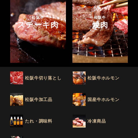
松阪牛
松阪牛
ステーキ肉
焼肉
松阪牛切り落とし
松阪牛ホルモン
松阪牛加工品
国産牛ホルモン
たれ・調味料
冷凍商品