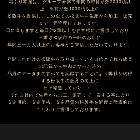
霜ふり本舗は、グループ全体で年間の肥育頭数2000頭以
上、出荷頭数1000頭以上の
松阪牛を提供し、この全ての松阪牛を生産から加工、販売
まで一元管理しております。
日に直しますと毎日約2頭以上をお客様にご提供しており、
三重県松阪市の一軒のお店に
年間三十万人以上のお客様がご来店いただいております。
年間これだけの松阪牛を取り扱っている自信とそれら成長
の記録から牛肉になった時の
品質のデータまですべてを記録することにより弊社が納得
する松阪牛の肥育の向上に
日々精進しております。
また自社内で生産から加工、販売まで一貫する事により
安定供給、安定価格、安定品質の松阪牛を鮮度に徹底的に
こだわりご提供しております。