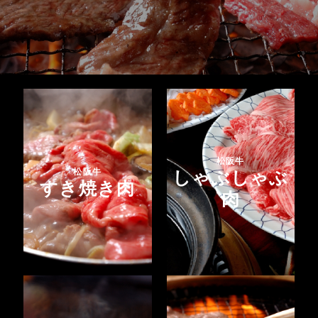
松阪牛
しゃぶしゃぶ
松阪牛
すき焼き肉
肉