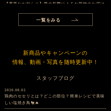
【重要なお知らせ】雪の影響によるお荷物のお届け
について
一覧をみる
2026.01.01
【新年のご挨拶】
新商品やキャンペーンの
2025.12.31
【年末のご挨拶】本年もありがとうございました
情報、動画・写真を随時更新中！
2025.11.17
スタッフブログ
年末年始の商品発送について
2026.08.02
鶏肉のセセリとは？どこの部位？簡単レシピで美味
2025.11.03
しい塩焼き鳥🐔🔥
松阪牛のお歳暮ギフトのご注文承り中です。