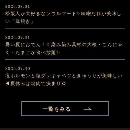
2026.08.01
2025.08.27
松阪人が大好きなソウルフード✨味噌だれが美味し
敬老の日のプレゼントに！松阪牛ギフトのご注文承
い「鳥焼き」
り中です。
2026.07.31
暑い夏におでん！🍢染み染み具材の大根・こんにゃ
2025.08.07
く・たまごが食べ放題✨
お盆期間中の注文・配送について
2026.07.30
塩ホルモンと塩ダレキャベツときゅうりが美味しい
2025.06.20
松阪牛のお中元ギフトのご注文承り中です。
🥩夏休みは焼肉で決まり🌻
2026.07.28
2025.05.27
贈り物・お礼に喜ばれる食べ物なら松阪牛の牛肉ギ
一覧をみる
父の日用の松阪牛ギフトのご注文承り中です。
フトがおすすめ🥩🎁