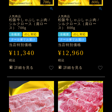
人気商品
人気商品
松阪牛しゃぶしゃぶ肉 /
松阪牛しゃぶしゃぶ肉 /
シルクロース（肩ロー
シルクロース（肩ロー
ス） 700g
ス） 800g
冷蔵便
のし対応
冷蔵便
のし対応
クール便でお届け
クール便でお届け
当店特別価格
当店特別価格
¥
11,340
¥
12,960
税込
税込
詳細を見る
詳細を見る