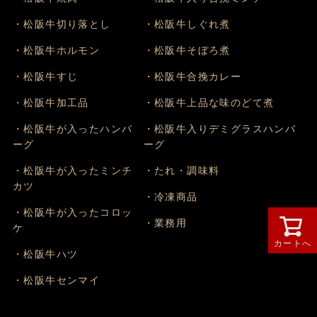
・松阪牛切り落とし
・松阪牛しぐれ煮
・松阪牛ホルモン
・松阪牛そぼろ煮
・松阪牛すじ
・松阪牛合挽カレー
・松阪牛加工品
・松阪牛上品な味のどて煮
・松阪牛が入ったハンバ
・松阪牛入りデミグラスハンバ
ーグ
ーグ
・松阪牛が入ったミンチ
・たれ・調味料
カツ
・冷凍商品
・松阪牛が入ったコロッ
・業務用
ケ
カートへ
・松阪牛ハツ
・松阪牛センマイ