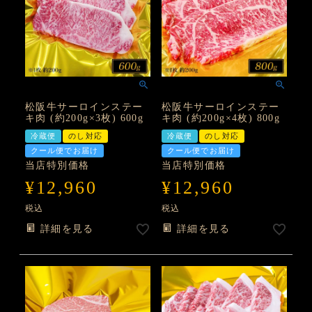
松阪牛サーロインステー
松阪牛サーロインステー
キ肉 (約200g×3枚) 600g
キ肉 (約200g×4枚) 800g
冷蔵便
のし対応
冷蔵便
のし対応
クール便でお届け
クール便でお届け
当店特別価格
当店特別価格
¥
12,960
¥
12,960
税込
税込
詳細を見る
詳細を見る