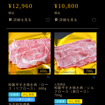
¥
12,960
¥
10,800
税込
税込
詳細を見る
詳細を見る
松阪牛すき焼き肉 / ロー
人気商品
松阪牛すき焼き肉 / シル
ス（リブロース） 600g
クロース（肩ロース）
冷蔵便
のし対応
700g
クール便でお届け
冷蔵便
のし対応
当店特別価格