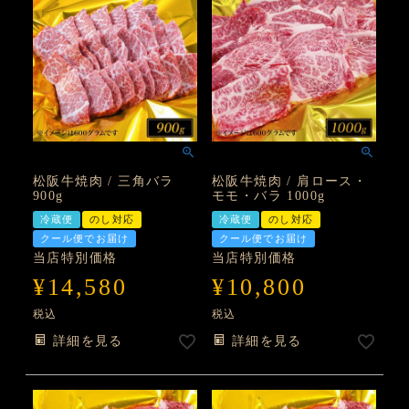
松阪牛焼肉 / 三角バラ
松阪牛焼肉 / 肩ロース・
900g
モモ・バラ 1000g
冷蔵便
のし対応
冷蔵便
のし対応
クール便でお届け
クール便でお届け
当店特別価格
当店特別価格
¥
14,580
¥
10,800
税込
税込
詳細を見る
詳細を見る