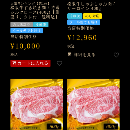
人気ランキング【第1位】
松阪牛しゃぶしゃぶ肉 /
松阪牛すき焼き肉 / 特選
サーロイン 400g
シルクロース(400g)【皿
冷蔵便
のし対応
盛り、タレ付、送料込】
クール便でお届け
のし未対応
冷蔵便
当店特別価格
クール便でお届け
¥
12,960
当店特別価格
¥
10,000
税込
税込
詳細を見る
カートに入れる