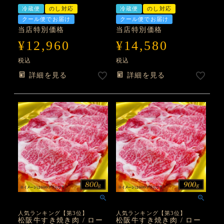
冷蔵便
のし対応
冷蔵便
のし対応
クール便でお届け
クール便でお届け
当店特別価格
当店特別価格
¥
12,960
¥
14,580
税込
税込
詳細を見る
詳細を見る
人気ランキング【第3位】
人気ランキング【第3位】
松阪牛すき焼き肉 / ロー
松阪牛すき焼き肉 / ロー