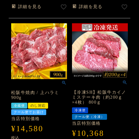
詳細を見る
詳細を見る
【冷凍SH】松阪牛カイノ
松阪牛焼肉 / 上ハラミ
ミステーキ肉（約200ｇ
900g
×4枚） 800ｇ
冷蔵便
のし対応
冷凍便
クール便でお届け
クール便（冷凍）
当店特別価格
当店特別価格
¥
14,580
¥
10,368
税込