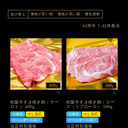
価格が安い順
価格が高い順
優先度順
並び替え
42
件中
1
-
42
件表示
松阪牛すき焼き肉 / サー
松阪牛すき焼き肉 / ロー
ロイン 400g
ス（リブロース） 500g
冷蔵便
のし対応
冷蔵便
のし対応
クール便でお届け
クール便でお届け
当店特別価格
当店特別価格