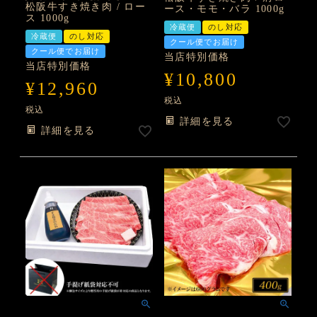
松阪牛すき焼き肉 / ロー
ース・モモ・バラ 1000g
ス 1000g
冷蔵便
のし対応
冷蔵便
のし対応
クール便でお届け
クール便でお届け
当店特別価格
当店特別価格
¥
10,800
¥
12,960
税込
税込
詳細を見る
詳細を見る