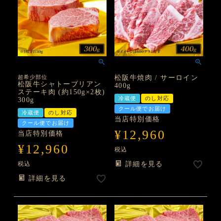
超希少部位
松阪牛焼肉 / サーロイン
松阪牛シャトーブリアン
400g
ステーキ肉 (約150g×2枚)
冷蔵便
のし対応
300g
クール便でお届け
冷蔵便
のし対応
当店特別価格
クール便でお届け
¥
12,960
当店特別価格
¥
12,960
税込
税込
詳細を見る
詳細を見る