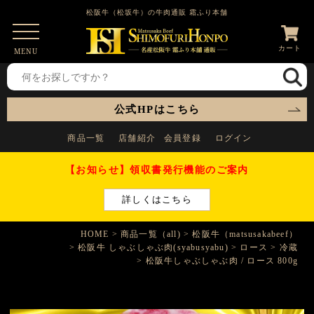
松阪牛（松坂牛）の牛肉通販 霜ふり本舗
カート
MENU
公式HPはこちら
商品一覧
店舗紹介
会員登録
ログイン
【お知らせ】領収書発行機能のご案内
詳しくはこちら
HOME
商品一覧（all)
松阪牛（matsusakabeef）
松阪牛 しゃぶしゃぶ肉(syabusyabu)
ロース
冷蔵
松阪牛しゃぶしゃぶ肉 / ロース 800g