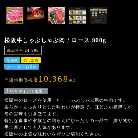
松阪牛しゃぶしゃぶ肉 / ロース 800g
商品番号
24-800
冷蔵便
のし対応
クール便でお届け
10,368
¥
当店特別価格
税込
[
104
ポイント進呈 ]
松阪牛のロースを使用した、しゃぶしゃぶ用の牛肉です。
柔らかくあっさりとした味わいが特徴で、ほどよい霜降りが
肉の旨味を引き立てます。
特別な食事や家族との団らんにぴったりの一品で、贈り物や
手土産としても人気があります。
松阪牛の上質な味わいをぜひご堪能ください。