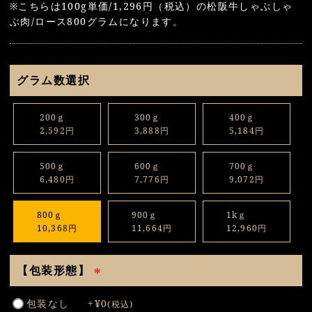
※こちらは100g単価/1,296円（税込）の松阪牛しゃぶしゃ
ぶ肉/ロース800グラムになります。
グラム数選択
200ｇ
300ｇ
400ｇ
2,592円
3,888円
5,184円
500ｇ
600ｇ
700ｇ
6,480円
7,776円
9,072円
800ｇ
900ｇ
1kｇ
10,368円
11,664円
12,960円
【包装形態】
(
包装なし
+
¥
0
税込
必