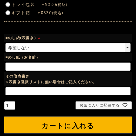
トレイ包装
+
¥
220
税込
須
ギフト箱
+
¥
330
税込
)
■のし紙(表書き）
(
必
須
■のし紙（お名前）
)
その他表書き
※表書き選択リストに無い場合はご記入ください。
お気に入りに登録する
カートに入れる