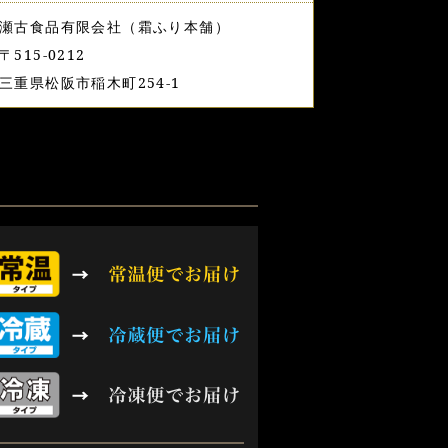
瀬古食品有限会社（霜ふり本舗）
〒515-0212
三重県松阪市稲木町254-1