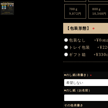
700ｇ
800ｇ
9,072円
10,368円
【包装形態】
(
包装なし
+
¥
0
税
必
トレイ包装
+
¥
22
須
)
ギフト箱
+
¥
330
■のし紙(表書き）
(
必
須
■のし紙（お名前）
)
その他表書き