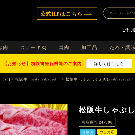
公式HPはこちら
ご利
ぶ肉
ステーキ肉
焼肉
加工品
たれ・調
【お知らせ】領収書発行機能のご案内
詳しくはこちら
all)
松阪牛（matsusakabeef）
松阪牛 しゃぶしゃぶ肉(syabusyabu)
松阪牛しゃぶしゃ
商品番号
24-900
冷蔵便
のし対応