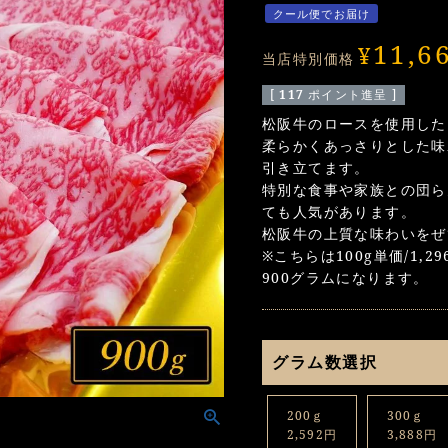
クール便でお届け
11,6
¥
当店特別価格
[
117
ポイント進呈 ]
松阪牛のロースを使用した
柔らかくあっさりとした味
引き立てます。
特別な食事や家族との団ら
ても人気があります。
松阪牛の上質な味わいをぜ
※こちらは100g単価/1,
900グラムになります。
グラム数選択
200ｇ
300ｇ
2,592円
3,888円