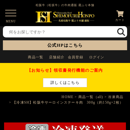
松阪牛（松坂牛）の牛肉通販 霜ふり本舗
カート
MENU
公式HPはこちら
商品一覧
店舗紹介
会員登録
ログイン
【お知らせ】領収書発行機能のご案内
詳しくはこちら
HOME
商品一覧（all)
冷凍商品
【冷凍SH】松阪牛サーロインステーキ肉 300g（約150g×2枚）