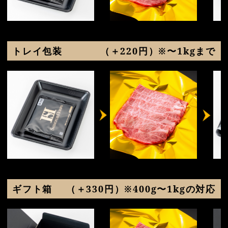
トレイ包装
（＋220円）※〜1kgまで
ギフト箱
（＋330円）※400g〜1kgの対応