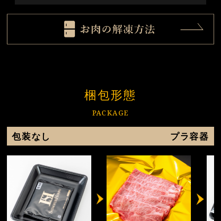
梱包形態
PACKAGE
包装なし
プラ容器