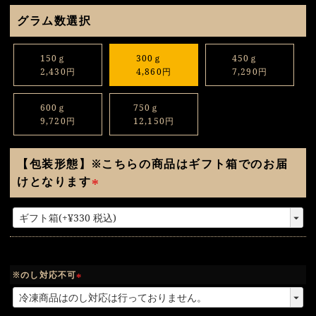
グラム数選択
150ｇ
300ｇ
450ｇ
2,430円
4,860円
7,290円
600ｇ
750ｇ
9,720円
12,150円
【包装形態】※こちらの商品はギフト箱でのお届
けとなります
(
必
須
)
※のし対応不可
(
必