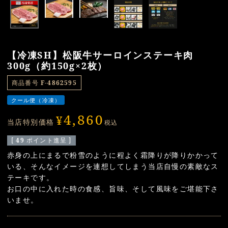
【冷凍SH】松阪牛サーロインステーキ肉
300g（約150g×2枚）
商品番号
F-4862595
クール便（冷凍）
4,860
¥
当店特別価格
税込
[
49
ポイント進呈 ]
赤身の上にまるで粉雪のように程よく霜降りが降りかかって
いる、そんなイメージを連想してしまう当店自慢の素敵なス
テーキです。
お口の中に入れた時の食感、旨味、そして風味をご堪能下さ
いませ。