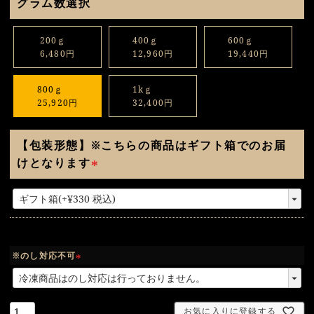
グラム数選択
200ｇ
400ｇ
600ｇ
6,480円
12,960円
19,440円
800ｇ
1kｇ
25,920円
32,400円
【包装形態】※こちらの商品はギフト箱でのお届
けとなります
(
必
須
)
※のし対応不可
(
必
須
お気に入りに登録する
)