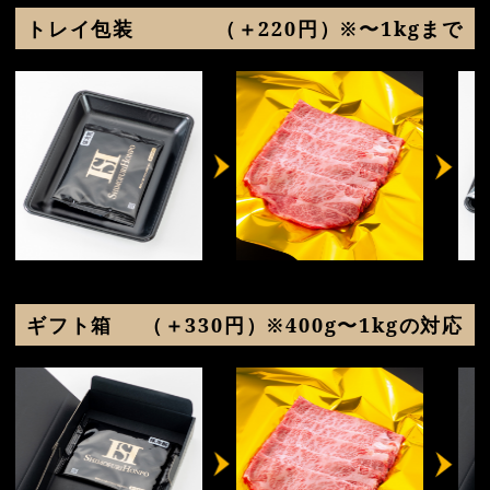
トレイ包装
（＋220円）※〜1kgまで
ギフト箱
（＋330円）※400g〜1kgの対応