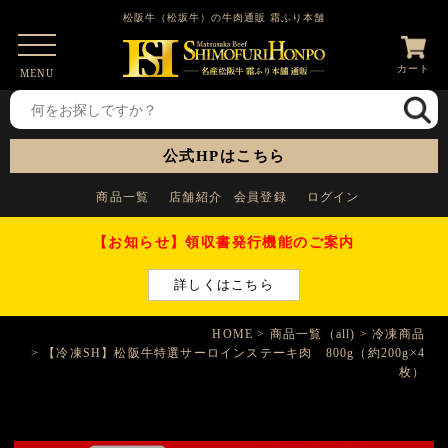
松阪牛（松坂牛）の牛肉通販 霜ふり本舗
カート
MENU
公式HPはこちら
商品一覧
店舗紹介
会員登録
ログイン
【お知らせ】領収書発行機能のご案内
詳しくはこちら
HOME
商品一覧（all)
冷凍商品
【冷凍SH】松阪牛特選サーロインステーキ肉 800g（約200g×4
枚）