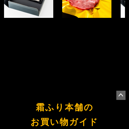
ペー
霜ふり本舗の
ジト
ップ
お買い物ガイド
へ