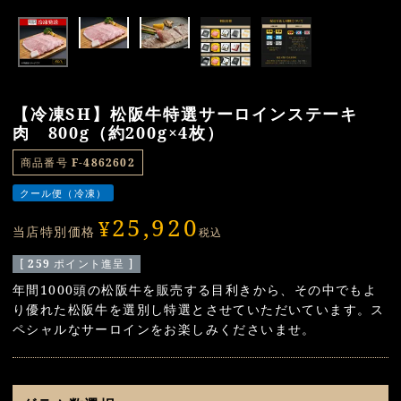
【冷凍SH】松阪牛特選サーロインステーキ
肉 800g（約200g×4枚）
商品番号
F-4862602
クール便（冷凍）
25,920
¥
当店特別価格
税込
[
259
ポイント進呈 ]
年間1000頭の松阪牛を販売する目利きから、その中でもよ
り優れた松阪牛を選別し特選とさせていただいています。ス
ペシャルなサーロインをお楽しみくださいませ。