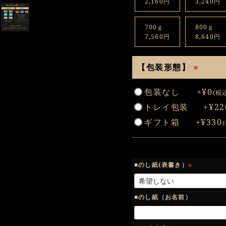
2,160円
3,240円
700ｇ
800ｇ
7,560円
8,640円
【包装形態】
(
包装なし
+
¥
0
税
必
トレイ包装
+
¥
22
須
)
ギフト箱
+
¥
330
■のし紙(表書き）
(
必
須
■のし紙（お名前）
)