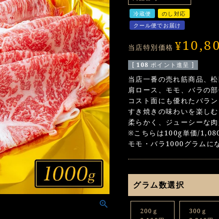
冷蔵便
のし対応
クール便でお届け
10,8
¥
当店特別価格
[
108
ポイント進呈 ]
当店一番の売れ筋商品、松
肩ロース、モモ、バラの部
コスト面にも優れたバラン
すき焼きの味わいを楽しむ
柔らかく、ジューシーな肉
※こちらは100g単価/1,
モモ・バラ1000グラムに
グラム数選択
200ｇ
300ｇ