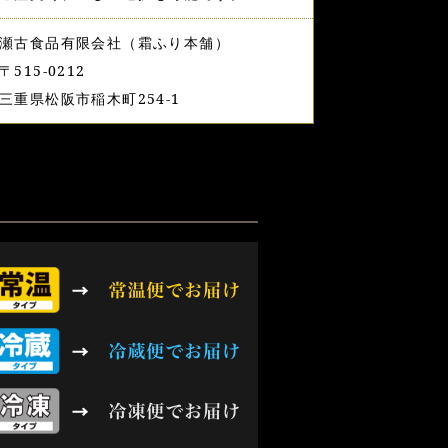
瀬古食品有限会社（霜ふり本舗）
〒515-0212
三重県松阪市稲木町254-1