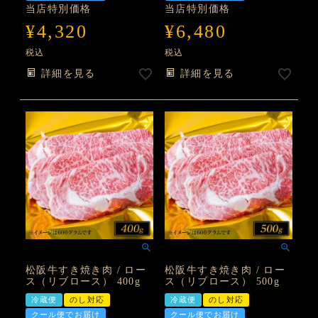
当店特別価格
当店特別価格
¥
4,320
¥
6,480
税込
税込
詳細を見る
詳細を見る
松阪牛すき焼き肉 / ロー
松阪牛すき焼き肉 / ロー
ス（リブロース） 400g
ス（リブロース） 500g
冷蔵便
のし対応
冷蔵便
のし対応
クール便でお届け
クール便でお届け