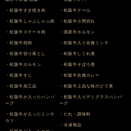
・松阪牛すき焼き肉
・松阪牛テール
・松阪牛しゃぶしゃぶ肉
・松阪牛小間切れ
・松阪牛ステーキ肉
・国産牛ホルモン
・松阪牛焼肉
・松阪牛入り合挽ミンチ
・松阪牛切り落とし
・松阪牛しぐれ煮
・松阪牛ホルモン
・松阪牛そぼろ煮
・松阪牛すじ
・松阪牛合挽カレー
・松阪牛加工品
・松阪牛上品な味のどて煮
・松阪牛が入ったハンバ
・松阪牛入りデミグラスハンバ
ーグ
ーグ
・松阪牛が入ったミンチ
・たれ・調味料
カツ
・冷凍商品