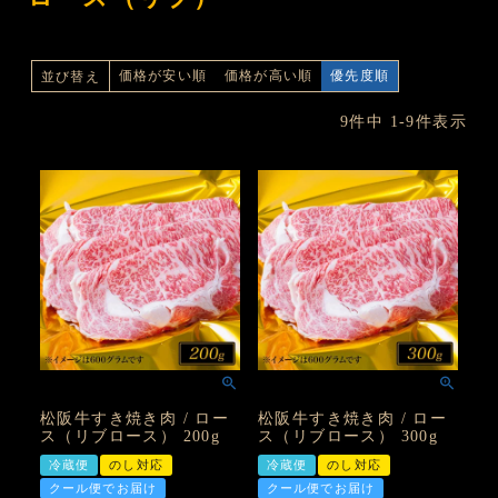
価格が安い順
価格が高い順
優先度順
並び替え
9
件中
1
-
9
件表示
松阪牛すき焼き肉 / ロー
松阪牛すき焼き肉 / ロー
ス（リブロース） 200g
ス（リブロース） 300g
冷蔵便
のし対応
冷蔵便
のし対応
クール便でお届け
クール便でお届け