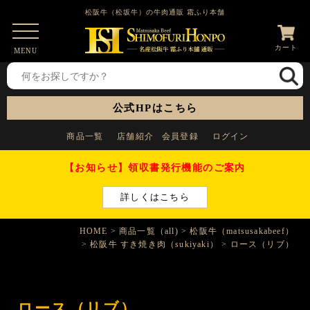
松阪牛（松坂牛）の牛肉通販 霜ふり本舗
カート
MENU
公式HPはこちら
商品一覧
店舗紹介
会員登録
ログイン
【お知らせ】領収書発行機能のご案内
詳しくはこちら
HOME
商品一覧（all)
松阪牛（matsusakabeef）
松阪牛 すき焼き肉（sukiyaki）
ロース（リブ）
ロース（リブ）