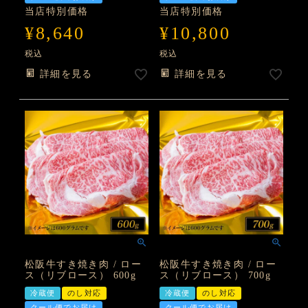
当店特別価格
当店特別価格
¥
8,640
¥
10,800
税込
税込
詳細を見る
詳細を見る
松阪牛すき焼き肉 / ロー
松阪牛すき焼き肉 / ロー
ス（リブロース） 600g
ス（リブロース） 700g
冷蔵便
のし対応
冷蔵便
のし対応
クール便でお届け
クール便でお届け