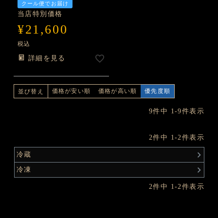
クール便でお届け
当店特別価格
¥
21,600
税込
詳細を見る
価格が安い順
価格が高い順
優先度順
並び替え
9
件中
1
-
9
件表示
2
件中
1
-
2
件表示
冷蔵
冷凍
2
件中
1
-
2
件表示