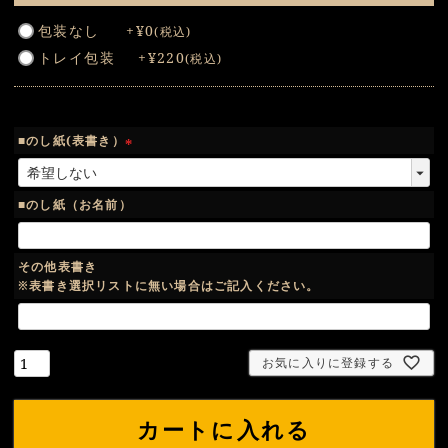
(
包装なし
+
¥
0
税込
必
トレイ包装
+
¥
220
税込
須
)
■のし紙(表書き）
(
必
須
■のし紙（お名前）
)
その他表書き
※表書き選択リストに無い場合はご記入ください。
お気に入りに登録する
カートに入れる