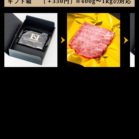
ギフト箱
（＋330円）※400g〜1kgの対応