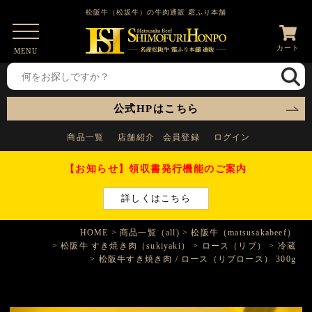
松阪牛（松坂牛）の牛肉通販 霜ふり本舗
カート
MENU
公式HPはこちら
商品一覧
店舗紹介
会員登録
ログイン
【お知らせ】領収書発行機能のご案内
詳しくはこちら
HOME
商品一覧（all)
松阪牛（matsusakabeef）
松阪牛 すき焼き肉（sukiyaki）
ロース（リブ）
冷蔵
松阪牛すき焼き肉 / ロース（リブロース） 300g