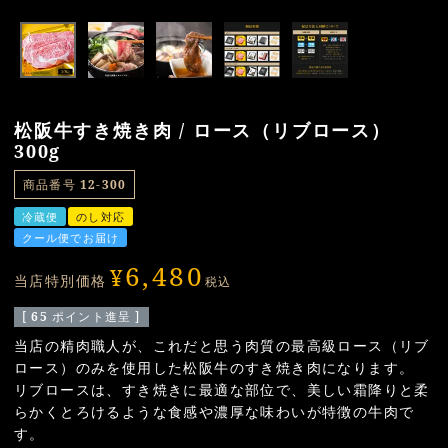
松阪牛すき焼き肉 / ロース（リブロース）
300g
商品番号
12-300
冷蔵便
のし対応
クール便でお届け
6,480
¥
当店特別価格
税込
[
65
ポイント進呈 ]
当店の精肉職人が、これだと思う肉質の最高級ロース（リブ
ロース）のみを使用した松阪牛のすき焼き肉になります。
リブロースは、すき焼きに最適な部位で、美しい霜降りと柔
らかくとろけるような食感や濃厚な味わいが特徴の牛肉で
す。