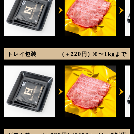
トレイ包装
（＋220円）※〜1kgまで