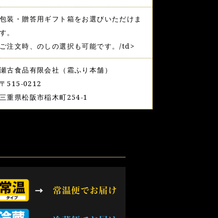
包装・贈答用ギフト箱をお選びいただけま
す。
ご注文時、のしの選択も可能です。/td>
瀬古食品有限会社（霜ふり本舗）
〒515-0212
三重県松阪市稲木町254-1