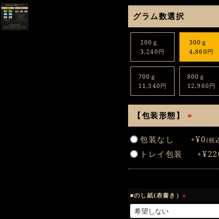
グラム数選択
200ｇ
300ｇ
3,240円
4,860円
700ｇ
800ｇ
11,340円
12,960円
【包装形態】
(
包装なし
+
¥
0
税
必
トレイ包装
+
¥
22
須
)
■のし紙(表書き）
(
必