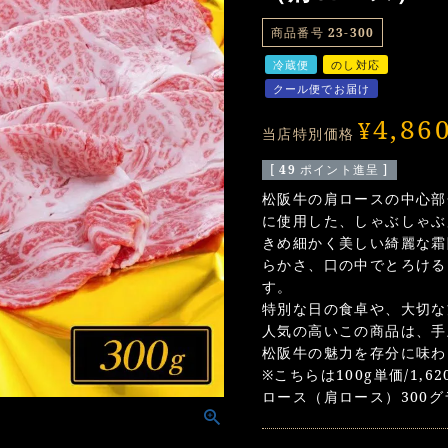
商品番号
23-300
冷蔵便
のし対応
クール便でお届け
4,86
¥
当店特別価格
[
49
ポイント進呈 ]
松阪牛の肩ロースの中心部
に使用した、しゃぶしゃぶ
きめ細かく美しい綺麗な霜
らかさ、口の中でとろける
す。
特別な日の食卓や、大切な
人気の高いこの商品は、手
松阪牛の魅力を存分に味わ
※こちらは100g単価/1,
ロース（肩ロース）300