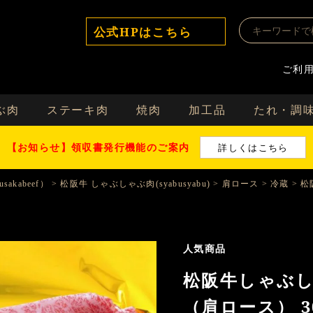
公式HPはこちら
ご利
ぶ肉
ステーキ肉
焼肉
加工品
たれ・調
【お知らせ】領収書発行機能のご案内
詳しくはこちら
sakabeef）
松阪牛 しゃぶしゃぶ肉(syabusyabu)
肩ロース
冷蔵
松
人気商品
松阪牛しゃぶし
（肩ロース） 3