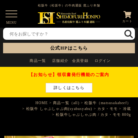
松阪牛（松坂牛）の牛肉通販 霜ふり本舗
カート
MENU
公式HPはこちら
商品一覧
店舗紹介
会員登録
ログイン
【お知らせ】領収書発行機能のご案内
詳しくはこちら
HOME
商品一覧（all)
松阪牛（matsusakabeef）
松阪牛 しゃぶしゃぶ肉(syabusyabu)
カタ・モモ
冷蔵
松阪牛しゃぶしゃぶ肉 / カタ・モモ 800g