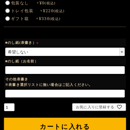
包装なし
+
¥
0
税込
必
トレイ包装
+
¥
220
税込
須
ギフト箱
+
¥
330
税込
)
■のし紙(表書き）
(
必
須
■のし紙（お名前）
)
その他表書き
※表書き選択リストに無い場合はご記入ください。
お気に入りに登録する
カートに入れる