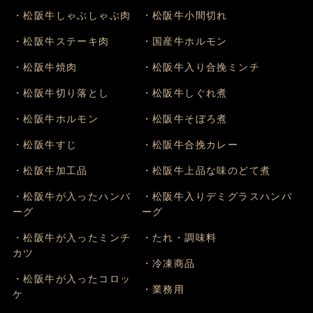
・松阪牛しゃぶしゃぶ肉
・松阪牛小間切れ
・松阪牛ステーキ肉
・国産牛ホルモン
・松阪牛焼肉
・松阪牛入り合挽ミンチ
・松阪牛切り落とし
・松阪牛しぐれ煮
・松阪牛ホルモン
・松阪牛そぼろ煮
・松阪牛すじ
・松阪牛合挽カレー
・松阪牛加工品
・松阪牛上品な味のどて煮
・松阪牛が入ったハンバ
・松阪牛入りデミグラスハンバ
ーグ
ーグ
・松阪牛が入ったミンチ
・たれ・調味料
カツ
・冷凍商品
・松阪牛が入ったコロッ
・業務用
ケ