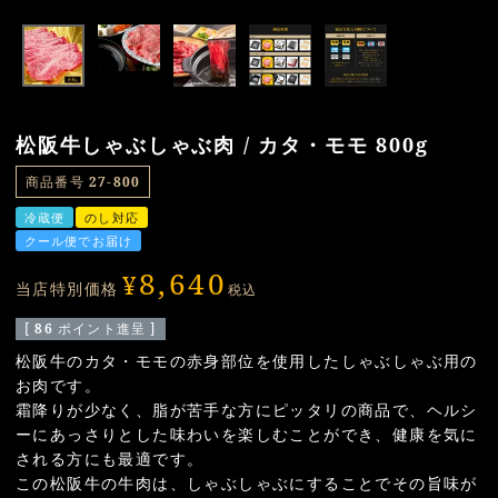
松阪牛しゃぶしゃぶ肉 / カタ・モモ 800g
商品番号
27-800
冷蔵便
のし対応
クール便でお届け
8,640
¥
当店特別価格
税込
[
86
ポイント進呈 ]
松阪牛のカタ・モモの赤身部位を使用したしゃぶしゃぶ用の
お肉です。
霜降りが少なく、脂が苦手な方にピッタリの商品で、ヘルシ
ーにあっさりとした味わいを楽しむことができ、健康を気に
される方にも最適です。
この松阪牛の牛肉は、しゃぶしゃぶにすることでその旨味が