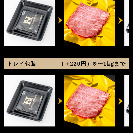
トレイ包装
（＋220円）※〜1kgまで