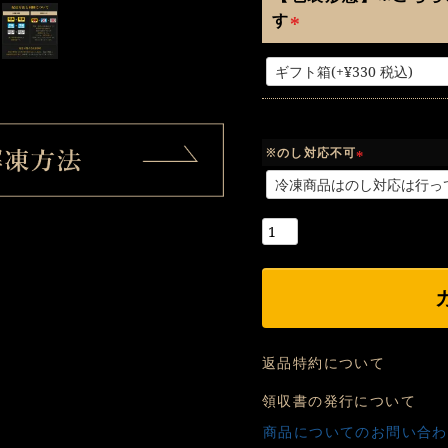
す
(
必
須
)
※のし対応不可
(
必
須
)
返品特約について
領収書の発行について
商品についてのお問い合わ