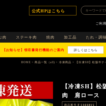
公式HPはこちら
ご利
ぶ肉
ステーキ肉
焼肉
加工品
たれ・調
【お知らせ】領収書発行機能のご案内
詳しくはこちら
HOME
商品一覧（all)
冷凍商品
【冷凍SH】松阪牛ナイ
【冷凍SH】松
肉 肩ロース 4
商品番号
F-5161815