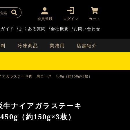
会員登録
ログイン
カート
用ガイド
/
よくある質問
/
会社概要
/
お問い合わせ
味料
冷凍商品
業務用
店舗紹介
アガラステーキ肉 肩ロース 450g（約150g×3枚）
阪牛ナイアガラステーキ
50g（約150g×3枚）