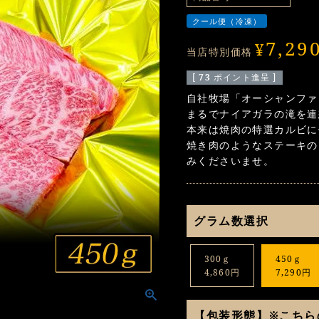
クール便（冷凍）
7,29
¥
当店特別価格
[
73
ポイント進呈 ]
自社牧場「オーシャンファ
まるでナイアガラの滝を連
本来は焼肉の特選カルビに
焼き肉のようなステーキの
みくださいませ。
グラム数選択
300ｇ
450ｇ
4,860円
7,290円
【包装形態】※こちら