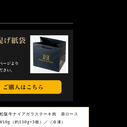
松阪牛ナイアガラステーキ肉 肩ロース
450g（約150g×3枚）／（冷凍）