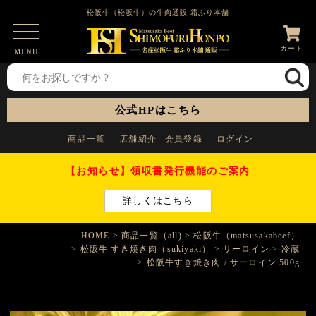
松阪牛（松坂牛）の牛肉通販 霜ふり本舗
カート
MENU
公式HPはこちら
商品一覧
店舗紹介
会員登録
ログイン
【お知らせ】領収書発行機能のご案内
詳しくはこちら
HOME
商品一覧（all)
松阪牛（matsusakabeef）
松阪牛 すき焼き肉（sukiyaki）
サーロイン
冷蔵
松阪牛すき焼き肉 / サーロイン 500g