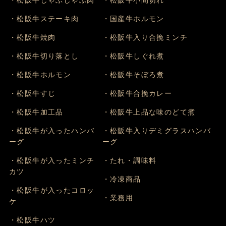
・松阪牛しゃぶしゃぶ肉
・松阪牛小間切れ
・松阪牛ステーキ肉
・国産牛ホルモン
・松阪牛焼肉
・松阪牛入り合挽ミンチ
・松阪牛切り落とし
・松阪牛しぐれ煮
・松阪牛ホルモン
・松阪牛そぼろ煮
・松阪牛すじ
・松阪牛合挽カレー
・松阪牛加工品
・松阪牛上品な味のどて煮
・松阪牛が入ったハンバ
・松阪牛入りデミグラスハンバ
ーグ
ーグ
・松阪牛が入ったミンチ
・たれ・調味料
カツ
・冷凍商品
・松阪牛が入ったコロッ
・業務用
ケ
・松阪牛ハツ