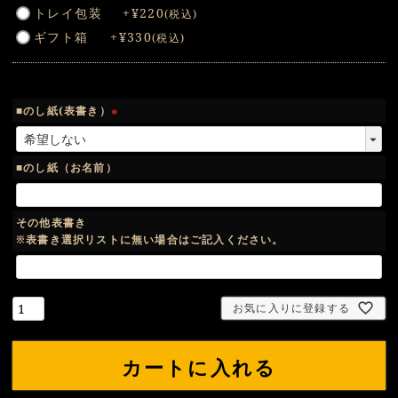
トレイ包装
+
¥
220
税込
須
ギフト箱
+
¥
330
税込
)
■のし紙(表書き）
(
必
須
■のし紙（お名前）
)
その他表書き
※表書き選択リストに無い場合はご記入ください。
お気に入りに登録する
カートに入れる