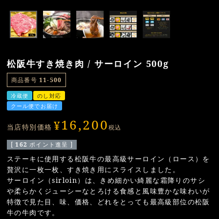
松阪牛すき焼き肉 / サーロイン 500g
商品番号
11-500
冷蔵便
のし対応
クール便でお届け
16,200
¥
当店特別価格
税込
[
162
ポイント進呈 ]
ステーキに使用する松阪牛の最高級サーロイン（ロース）を
贅沢に一枚一枚、すき焼き用にスライスしました。
サーロイン（sirloin）は、きめ細かい綺麗な霜降りのサシ
や柔らかくジューシーなとろける食感と風味豊かな味わいが
特徴で見た目、味、価格、どれをとっても最高級部位の松阪
牛の牛肉です。