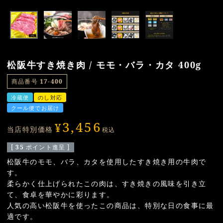
松阪牛すき焼き肉 / モモ・バラ・カタ 400g
商品番号
17-400
冷蔵便
のし対応
クール便でお届け
3,456
¥
当店特別価格
税込
[
35
ポイント進呈 ]
松阪牛のモモ、バラ、カタを使用したすき焼き用の牛肉で
す。
柔らかく仕上げられたこの肉は、すき焼きの風味を引き立
て、食卓を華やかに彩ります。
人気の高い松阪牛を使ったこの商品は、特別な日の食事に最
適です。