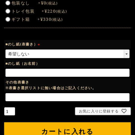
包装なし
+
¥
0
税込
必
トレイ包装
+
¥
220
税込
須
ギフト箱
+
¥
330
税込
)
■のし紙(表書き）
(
必
須
■のし紙（お名前）
)
その他表書き
※表書き選択リストに無い場合はご記入ください。
お気に入りに登録する
カートに入れる