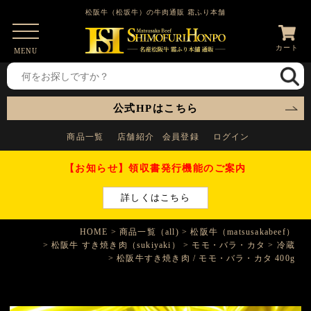
松阪牛（松坂牛）の牛肉通販 霜ふり本舗
カート
MENU
公式HPはこちら
商品一覧
店舗紹介
会員登録
ログイン
【お知らせ】領収書発行機能のご案内
詳しくはこちら
HOME
商品一覧（all)
松阪牛（matsusakabeef）
松阪牛 すき焼き肉（sukiyaki）
モモ・バラ・カタ
冷蔵
松阪牛すき焼き肉 / モモ・バラ・カタ 400g