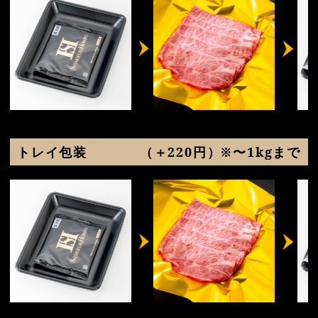
トレイ包装
（＋220円）※〜1kgまで