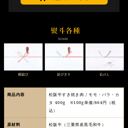
商品内容
松阪牛すき焼き肉 / モモ・バラ・カ
タ 400g ※100g単価/864円（税
込）
原材料
松阪牛（三重県産黒毛和牛）