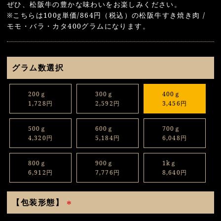
ぜひ、松阪牛の豊かな味わいをお楽しみください。
※こちらは100g単価/864円（税込）の松阪牛すき焼き肉 /
モモ・バラ・カタ400グラムになります。
グラム数選択
200ｇ
300ｇ
400ｇ
1,728円
2,592円
3,456円
500ｇ
600ｇ
700ｇ
4,320円
5,184円
6,048円
800ｇ
900ｇ
1kｇ
6,912円
7,776円
8,640円
【包装形態】
(