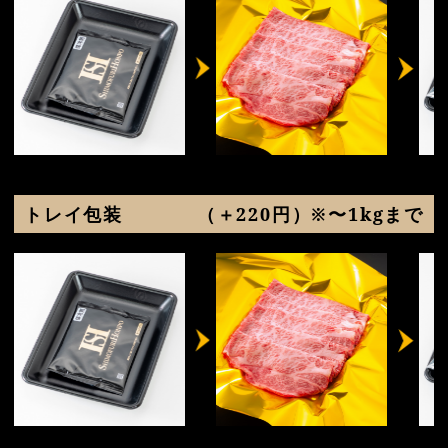
トレイ包装
（＋220円）※〜1kgまで