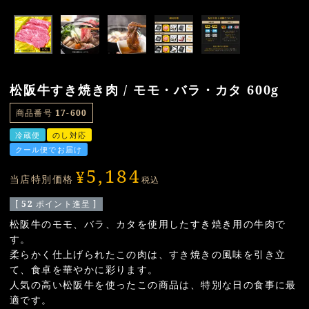
松阪牛すき焼き肉 / モモ・バラ・カタ 600g
商品番号
17-600
冷蔵便
のし対応
クール便でお届け
5,184
¥
当店特別価格
税込
[
52
ポイント進呈 ]
松阪牛のモモ、バラ、カタを使用したすき焼き用の牛肉で
す。
柔らかく仕上げられたこの肉は、すき焼きの風味を引き立
て、食卓を華やかに彩ります。
人気の高い松阪牛を使ったこの商品は、特別な日の食事に最
適です。