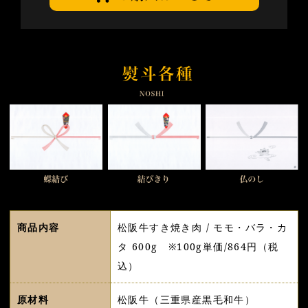
商品内容
松阪牛すき焼き肉 / モモ・バラ・カ
タ 600g ※100g単価/864円（税
込）
原材料
松阪牛（三重県産黒毛和牛）