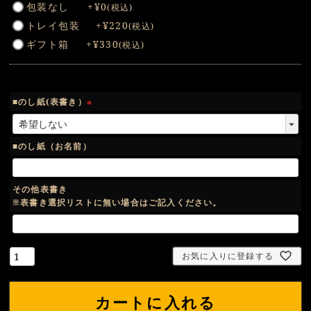
包装なし
+
¥
0
税込
必
トレイ包装
+
¥
220
税込
須
ギフト箱
+
¥
330
税込
)
■のし紙(表書き）
(
必
須
■のし紙（お名前）
)
その他表書き
※表書き選択リストに無い場合はご記入ください。
お気に入りに登録する
カートに入れる