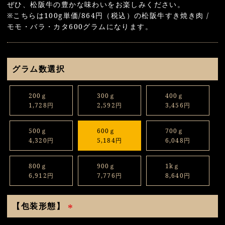
ぜひ、松阪牛の豊かな味わいをお楽しみください。
※こちらは100g単価/864円（税込）の松阪牛すき焼き肉 /
モモ・バラ・カタ600グラムになります。
グラム数選択
200ｇ
300ｇ
400ｇ
1,728円
2,592円
3,456円
500ｇ
600ｇ
700ｇ
4,320円
5,184円
6,048円
800ｇ
900ｇ
1kｇ
6,912円
7,776円
8,640円
【包装形態】
(