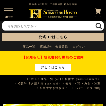
松阪牛（松坂牛）の牛肉通販 霜ふり本舗
カート
MENU
公式HPはこちら
商品一覧
店舗紹介
会員登録
ログイン
【お知らせ】領収書発行機能のご案内
詳しくはこちら
HOME
商品一覧（all)
松阪牛（matsusakabeef）
松阪牛 すき焼き肉（sukiyaki）
モモ・バラ・カタ
冷蔵
松阪牛すき焼き肉 / モモ・バラ・カタ 600g