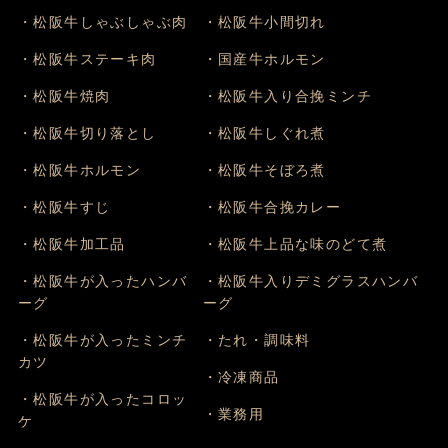
・松阪牛しゃぶしゃぶ肉
・松阪牛小間切れ
・松阪牛ステーキ肉
・国産牛ホルモン
・松阪牛焼肉
・松阪牛入り合挽ミンチ
・松阪牛切り落とし
・松阪牛しぐれ煮
・松阪牛ホルモン
・松阪牛そぼろ煮
・松阪牛すじ
・松阪牛合挽カレー
・松阪牛加工品
・松阪牛上品な味のどて煮
・松阪牛が入ったハンバ
・松阪牛入りデミグラスハンバ
ーグ
ーグ
・松阪牛が入ったミンチ
・たれ・調味料
カツ
・冷凍商品
・松阪牛が入ったコロッ
・業務用
ケ