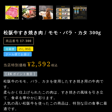
松阪牛すき焼き肉 / モモ・バラ・カタ 300g
商品番号
17-300
冷蔵便
のし対応
クール便でお届け
2,592
¥
当店特別価格
税込
[
26
ポイント進呈 ]
松阪牛のモモ、バラ、カタを使用したすき焼き用の牛肉で
す。
柔らかく仕上げられたこの肉は、すき焼きの風味を引き立
て、食卓を華やかに彩ります。
人気の高い松阪牛を使ったこの商品は、特別な日の食事に最
適です。