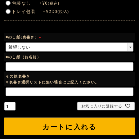
包装なし
+
¥
0
税込
必
トレイ包装
+
¥
220
税込
須
)
■のし紙(表書き）
(
必
須
■のし紙（お名前）
)
その他表書き
※表書き選択リストに無い場合はご記入ください。
お気に入りに登録する
カートに入れる