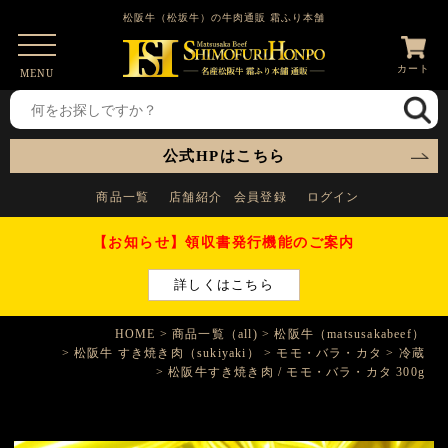
松阪牛（松坂牛）の牛肉通販 霜ふり本舗
カート
MENU
公式HPはこちら
商品一覧
店舗紹介
会員登録
ログイン
【お知らせ】領収書発行機能のご案内
詳しくはこちら
HOME
商品一覧（all)
松阪牛（matsusakabeef）
松阪牛 すき焼き肉（sukiyaki）
モモ・バラ・カタ
冷蔵
松阪牛すき焼き肉 / モモ・バラ・カタ 300g