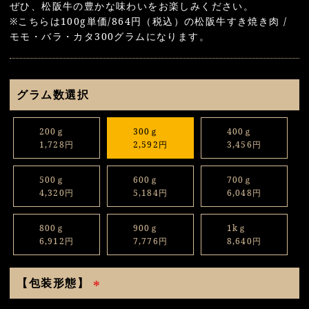
ぜひ、松阪牛の豊かな味わいをお楽しみください。
※こちらは100g単価/864円（税込）の松阪牛すき焼き肉 /
モモ・バラ・カタ300グラムになります。
グラム数選択
200ｇ
300ｇ
400ｇ
1,728円
2,592円
3,456円
500ｇ
600ｇ
700ｇ
4,320円
5,184円
6,048円
800ｇ
900ｇ
1kｇ
6,912円
7,776円
8,640円
【包装形態】
(