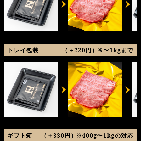
トレイ包装
（＋220円）※〜1kgまで
ギフト箱
（＋330円）※400g〜1kgの対応